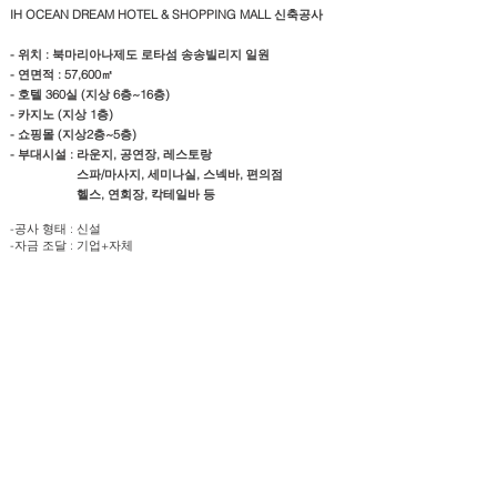
IH OCEAN DREAM HOTEL & SHOPPING MALL 신축공사
- 위치 : 북마리아나제도 로타섬 송송빌리지 일원
- 연면적 : 57,600㎡
- 호텔 360실 (지상 6층~16층)
- 카지노 (지상 1층)
- 쇼핑몰 (지상2층~5층)
- 부대시설 : 라운지, 공연장, 레스토랑
스파/마사지, 세미나실, 스넥바, 편의점
헬스, 연회장, 칵테일바 등
-공사 형태 : 신설
-자금 조달 : 기업+자체